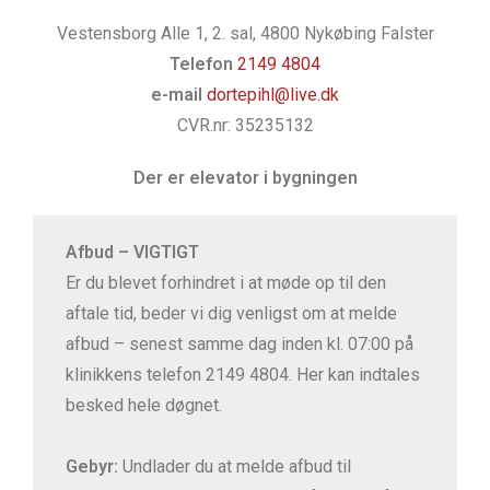
Vestensborg Alle 1, 2. sal, 4800 Nykøbing Falster
Telefon
2149 4804
e-mail
dortepihl@live.dk
CVR.nr: 35235132
Der er elevator i bygningen
Afbud – VIGTIGT
Er du blevet forhindret i at møde op til den
aftale tid, beder vi dig venligst om at melde
afbud – senest samme dag inden kl. 07:00 på
klinikkens telefon 2149 4804. Her kan indtales
besked hele døgnet.
Gebyr:
Undlader du at melde afbud til